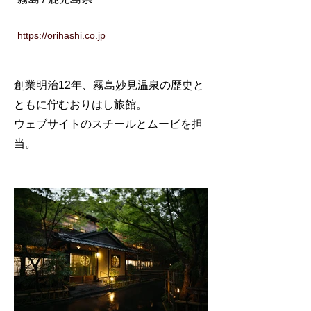
https://orihashi.co.jp
創業明治12年、霧島妙見温泉の歴史と
ともに佇むおりはし旅館。
​ウェブサイトのスチールとムービを担
当。